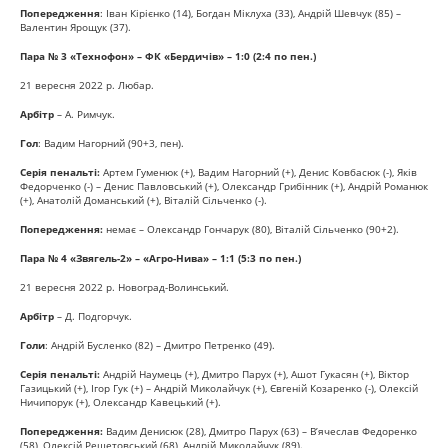
Попередження
: Іван Кірієнко (14), Богдан Міклуха (33), Андрій Шевчук (85) –
Валентин Ярощук (37).
Пара № 3 «Технофон» – ФК «Бердичів» – 1:0 (2:4 по пен.)
21 вересня 2022 р. Любар.
Арбітр
– А. Римчук.
Гол
: Вадим Нагорний (90+3, пен).
Серія пенальті:
Артем Гуменюк (+), Вадим Нагорний (+), Денис Ковбасюк (-), Яків
Федорченко (-) – Денис Павловський (+), Олександр Грибінник (+), Андрій Романюк
(+), Анатолій Доманський (+), Віталій Сільченко (-).
Попередження:
немає – Олександр Гончарук (80), Віталій Сільченко (90+2).
Пара № 4 «Звягель-2» – «Агро-Нива» – 1:1 (5:3 по пен.)
21 вересня 2022 р. Новоград-Волинський.
Арбітр
– Д. Подгорчук.
Голи
: Андрій Бусленко (82) – Дмитро Петренко (49).
Серія пенальті:
Андрій Наумець (+), Дмитро Парух (+), Ашот Гукасян (+), Віктор
Газицький (+), Ігор Гук (+) – Андрій Миколайчук (+), Євгеній Козаренко (-), Олексій
Ничипорук (+), Олександр Кавецький (+).
Попередження:
Вадим Денисюк (28), Дмитро Парух (63) – В’ячеслав Федоренко
(58), Олексій Решетовський (68), Андрій Миколайчук (89).