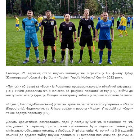
Сьогодні, 21 вересня, стало відомо команди, які зіграють у 1/2 фіналу Кубку
Житомирської області з футболу «Пам’яті Героїв Небесної Сотні» 2022 року.
«Полісся» (Ставки) та «Зоря» із Романова продемонстрували нічийний результат
(1:1). Нічия дозволила ФК «Полісся», за рахунок першого матчу (1:0), вийти до
наступного етапу турніру. Обидва м’ячі гравці забили у першій половині баталій.
«Случ» (Новоград-Волинський) у гостях зумів переграти свого суперника – «Мал»
(Коростень). Євдокимчик та Яліков вразили ворота «Мала». У першій грі «Случ»
також здобув перемогу (1:0).
Досить драматично розгортались події у поєдинку між ФК «Технофон» та ФК
«Бердичів». У першому протистоянні сильнішими були підопічні Зеленцова,
мінімально обігравши команду з Любара. У грі-відповіді Нагорний на 3-й доданій
хвилині до другого тайму влучно пробив з 11-метрової позначки та, фактично,
перевів матч у серію пенальті. З рахунком 4:2 у серії післяматчевих переміг