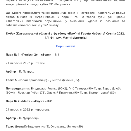
минулорічний володар кубка ФК «Бердичів».
Ще одного півфіналіста також визначила серія 11-метрових – «Звягель-2» вдома
зіграв внічию із «Агро-Нивою». У першій грі на табло були нулі. Гравці
«Звягеля-2» виявилися влучнішими у виконанні ударів із позначки та
забезпечили собі місце у 1/2 фіналу.
Кубок Житомирської області з футболу «Пам’яті Героїв Небесної Сотні»-2022.
1/4 фіналу. Матчі-відповіді
Перші матчі
Пара № 1 «Полісся-2» – «Зоря» – 1:1
21 вересня 2022 р. Ставки
Арбітр
– П. Петрусь.
Голи
: Миколай Крайовий (8) – Дмитро Демчик (35).
Попередження
: Владислав Роєнко (90+2), Гліб Тетерук (90+4), тр. Тарас Дзюба
(90+4) – Ярослав Рубан (79), Олексій Притуляк (90+4), тр. Віктор Чорний (80).
Пара № 2 «Мал» – «Случ» – 0:2
21 вересня 2022 р. Коростень.
Арбітр
– П. Дубровець.
Голи
: Дмитрій Євдокимчик (9), Олександр Яліков (59).