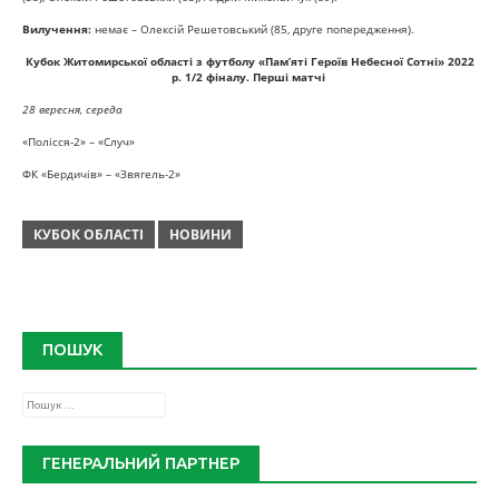
Вилучення:
немає – Олексій Решетовський (85, друге попередження).
Кубок Житомирської області з футболу «Пам’яті Героїв Небесної Сотні» 2022
р
. 1/2 фіналу. Перші матчі
28 вересня, середа
«Полісся-2» – «Случ»
ФК «Бердичів» – «Звягель-2»
КУБОК ОБЛАСТІ
НОВИНИ
ПОШУК
Пошук:
ГЕНЕРАЛЬНИЙ ПАРТНЕР