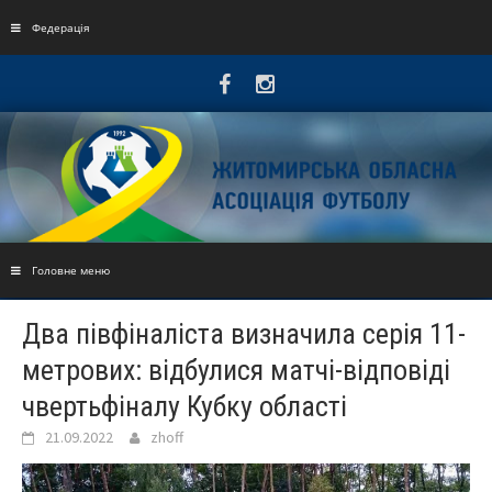
Skip
to
Федерація
content
Головне меню
Два півфіналіста визначила серія 11-
метрових: відбулися матчі-відповіді
чвертьфіналу Кубку області
21.09.2022
zhoff