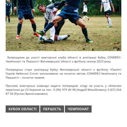
Запрошуємо до участі аматорські клуби області в розіграші Кубку, COMSPEC-
Чемпіонаті та Першості Житомирської області з футболу сезону 2023 року.
Попередньо старт розіграшу Кубку Житомирської області з футболу «Пам’яті
Героїв Небесної Сотні» заплановано на початок квітня, COMSPEC-Чемпіонату та
Першості – початок травня.
Просимо аматорські команди надати попередню згоду на участь у обласних
перегонах до 23 березня за тел.: 0 (96) 979 40 98 (Андрій Михайлович); 0 (67) 264
87 50 (Руслан Броніславович).
КУБОК ОБЛАСТІ
ПЕРШІСТЬ
ЧЕМПІОНАТ