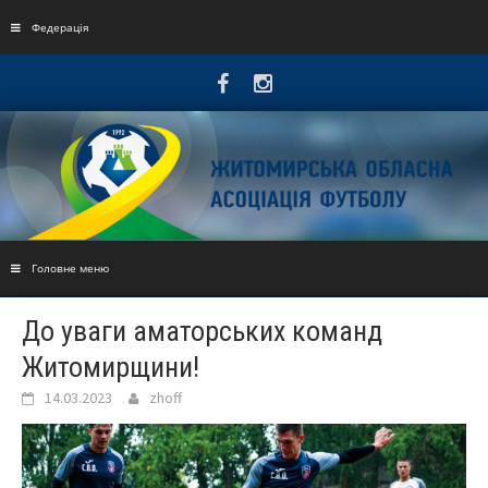
Skip
to
Федерація
content
Головне меню
До уваги аматорських команд
Житомирщини!
14.03.2023
zhoff