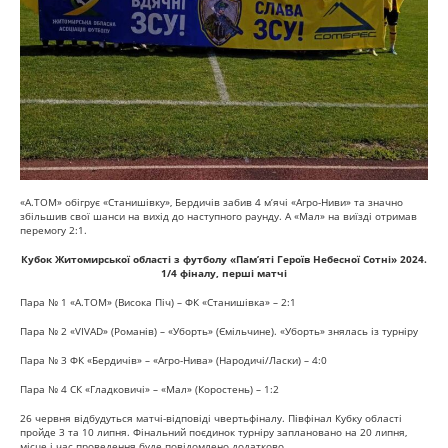
«А.ТОМ» обігрує «Станишівку», Бердичів забив 4 мʼячі «Агро-Ниви» та значно
збільшив свої шанси на вихід до наступного раунду. А «Мал» на виїзді отримав
перемогу 2:1.
Кубок Житомирської області з футболу «Памʼяті Героїв Небесної Сотні» 2024.
1/4 фіналу, перші матчі
Пара № 1 «А.ТОМ» (Висока Піч) – ФК «Станишівка» – 2:1
Пара № 2 «VIVAD» (Романів) – «Уборть» (Ємільчине). «Уборть» знялась із турніру
Пара № 3 ФК «Бердичів» – «Агро-Нива» (Народичі/Ласки) – 4:0
Пара № 4 СК «Гладковичі» – «Мал» (Коростень) – 1:2
26 червня відбудуться матчі-відповіді чвертьфіналу. Півфінал Кубку області
пройде 3 та 10 липня. Фінальний поєдинок турніру заплановано на 20 липня,
місце і час проведення буде повідомлено додатково.