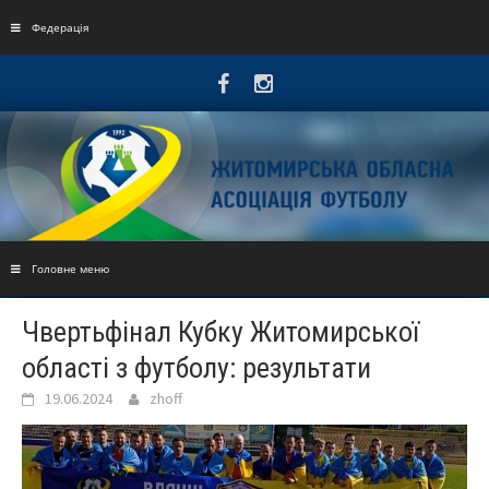
Skip
to
Федерація
content
Головне меню
Чвертьфінал Кубку Житомирської
області з футболу: результати
19.06.2024
zhoff