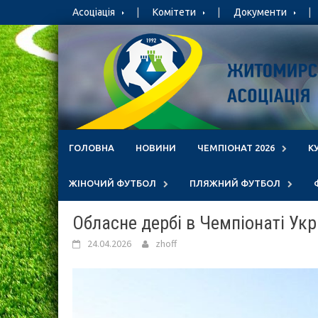
Skip
Асоціація
Комітети
Документи
to
content
ГОЛОВНА
НОВИНИ
ЧЕМПІОНАТ 2026
К
ЖІНОЧИЙ ФУТБОЛ
ПЛЯЖНИЙ ФУТБОЛ
Обласне дербі в Чемпіонаті Укр
24.04.2026
zhoff