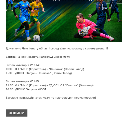
Друге коло Чемпіонату області серед дівочих команд в самому розпалі!
Завтра на нас чекають напрочуд цікаві матчі!
Вікова категорія WU-14:
10:00. ФК “Мал” (Коростень) – “Панчоха” (Новий Завод)
15:00. ДЮШС Овруч – Панчоха” (Новий Завод)
Вікова категорія WU-15:
11:30. ФК “Мал” (Коростень) – СДЮСШОР “Полісся” (Житомир)
16:30. ДЮШС Овруч – ЖОСЛ
Бажаємо нашим дівчатам удачі та настрою для нових перемог!
НОВИНИ