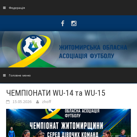
Skip
to
Федерація
content
Головне меню
ЧЕМПІОНАТИ WU-14 та WU-15
15.05.2026
zhoff