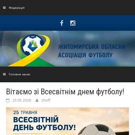
Skip
to
Федерація
content
Головне меню
Вітаємо зі Всесвітнім днем футболу!
25.05.2026
zhoff