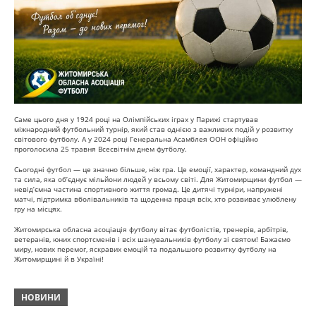
Саме цього дня у 1924 році на Олімпійських іграх у Парижі стартував
міжнародний футбольний турнір, який став однією з важливих подій у розвитку
світового футболу. А у 2024 році Генеральна Асамблея ООН офіційно
проголосила 25 травня Всесвітнім днем футболу.
Сьогодні футбол — це значно більше, ніж гра. Це емоції, характер, командний дух
та сила, яка об’єднує мільйони людей у всьому світі. Для Житомирщини футбол —
невід’ємна частина спортивного життя громад. Це дитячі турніри, напружені
матчі, підтримка вболівальників та щоденна праця всіх, хто розвиває улюблену
гру на місцях.
Житомирська обласна асоціація футболу вітає футболістів, тренерів, арбітрів,
ветеранів, юних спортсменів і всіх шанувальників футболу зі святом! Бажаємо
миру, нових перемог, яскравих емоцій та подальшого розвитку футболу на
Житомирщині й в Україні!
НОВИНИ