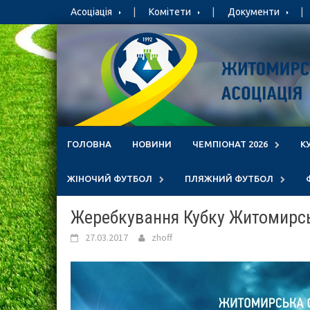
Skip
Асоціація
Комітети
Документи
to
content
ГОЛОВНА
НОВИНИ
ЧЕМПІОНАТ 2026
К
ЖІНОЧИЙ ФУТБОЛ
ПЛЯЖНИЙ ФУТБОЛ
Жеребкування Кубку Житомирськ
27.03.2017
zhoff