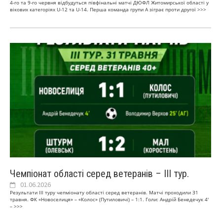
4-го та 9-го червня відбудуться півфінальні матчі ДЮФЛ Житомирської області у
вікових категоріях U-12 та U-14. Перша команда групи А зіграє проти другої
>>>
Чемпіонат області серед ветеранів – ІІІ тур.
01.06.2026
Результати ІІІ туру чепміонату області серед ветеранів. Матчі проходили З1
травня. ФК «Новоселиця» – «Колос» (Путиловичі) – 1:1. Голи: Андрій Бенедечук 4′
–
>>>