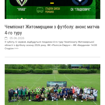
Чемпіонат Житомирщини з футболу: анонс матчів
4-го туру
05.06.2026
У суботу, 6 червня, відбудуться поєдинки 4-го туру Чемпіонату Житомирської
області з футболу сезону 2026 року. ФК «Полісся-Овруч» – ФК «Бердичів» 14:00
Стадіон
>>>