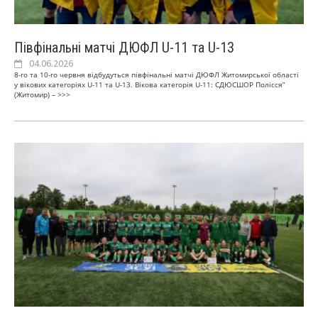
Півфінальні матчі ДЮФЛ U-11 та U-13
04.06.2026
8-го та 10-го червня відбудуться півфінальні матчі ДЮФЛ Житомирської області
у вікових категоріях U-11 та U-13. Вікова категорія U-11: СДЮСШОР Полісся”
(Житомир) –
>>>