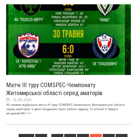
Матчі ІІІ туру COMSPEC-Чемпіонату
Житомирської області серед аматорів
31.05.2026
30 травня відбулися матчі ІІІ туру COMSPEC-Чемпіонату Житомирської області
серед аматорів. У двох поєдинках було забито одразу 12 м’ячів! У Овручі
місцевий ФК
>>>