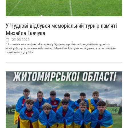
У Чуднові відбувся меморіальний турнір пам’яті
Михайла Ткачука
05.06.2026
31 травня на стадіоні «Тетерів» у Чуднові пройшов традиційний турнір з
мініфутболу, присвячений пам’яті Михайла Ткачука — людини, яка залишила
помітний слід у
>>>