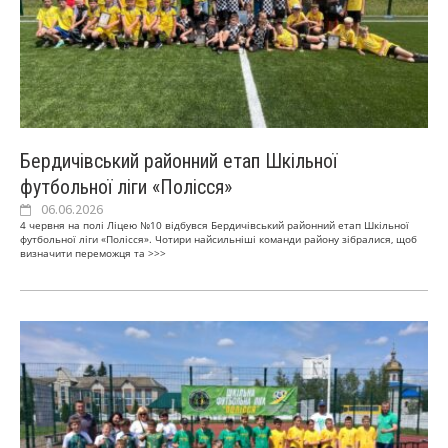
Бердичівський районний етап Шкільної
футбольної ліги «Полісся»
06.06.2026
4 червня на полі Ліцею №10 відбувся Бердичівський районний етап Шкільної
футбольної ліги «Полісся». Чотири найсильніші команди району зібралися, щоб
визначити переможця та
>>>