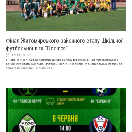
Фінал Житомирського районного етапу Шкільної
футбольної ліги “Полісся”
05.06.2026
5 червня у селі Садки Житомирського району відбувся фінал Житомирського
районного етапу Шкільної футбольної ліги «Полісся». У вирішальних матчах за
звання найкращої шкільної
>>>