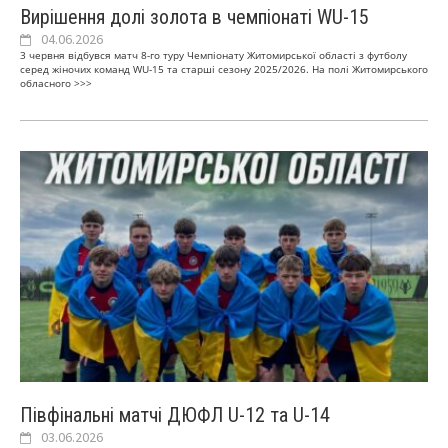
Вирішення долі золота в чемпіонаті WU-15
04.06.2026
3 червня відбувся матч 8-го туру Чемпіонату Житомирської області з футболу
серед жіночих команд WU-15 та старші сезону 2025/2026. На полі Житомирського
обласного
>>>
Півфінальні матчі ДЮФЛ U-12 та U-14
03.06.2026