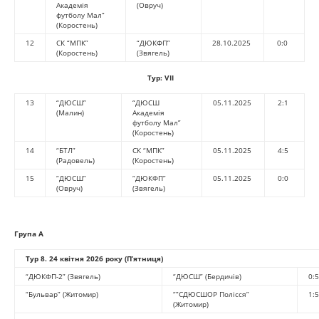
Академія
(Овруч)
футболу Мал”
(Коростень)
12
СК “МПК”
“ДЮКФП”
28.10.2025
0:0
(Коростень)
(Звягель)
Тур:
VII
13
“ДЮСШ”
“ДЮСШ
05.11.2025
2:1
(Малин)
Академія
футболу Мал”
(Коростень)
14
“БТЛ”
СК “МПК”
05.11.2025
4:5
(Радовель)
(Коростень)
15
“ДЮСШ”
“ДЮКФП”
05.11.2025
0:0
(Овруч)
(Звягель)
Група А
Тур 8.
24 квітня 2026 року (П’ятниця)
“ДЮКФП-2” (Звягель)
“ДЮСШ” (Бердичів)
0:5
“Бульвар” (Житомир)
“”СДЮСШОР Полісся”
1:5
(Житомир)