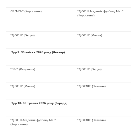
СК “МПК” (Коростень)
“ДЮСШ Академія футболу Мал”
(Коростень)
“ДЮСШ” (Овруч)
“ДЮСШ” (Малин)
Тур 9
.
30 квітня 2026 року (Четвер)
“БТЛ” (Радовель)
“ДЮСШ” (Овруч)
“ДЮСШ” (Малин)
“ДЮКФП” (Звягель)
Тур 10
.
06 травня 2026 року (Середа)
“ДЮСШ Академія футболу Мал”
“ДЮКФП” (Звягель)
(Коростень)