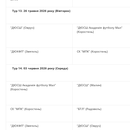
Тур 13
.
26 травня 2026 року (Вівторок)
“ДЮСШ” (Овруч)
“ДЮСШ Академія футболу Мал”
(Коростень)
“ДЮКФП” (Звягель)
СК “МПК” (Коростень)
Тур 14
.
0
3 червня 2026 року (Середа)
“ДЮСШ Академія футболу Мал”
“ДЮСШ” (Малин)
(Коростень)
СК “МПК” (Коростень)
“БТЛ” (Радовель)
“ДЮКФП” (Звягель)
“ДЮСШ” (Овруч)