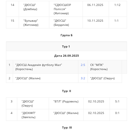
14
“ДЮСШ”
“СДЮСШОР
06.11.2025
1:12
(Довбиш)
Полісся”
(Житомир)
15
“Бульвар”
“ДЮСШ”
10.11.2025
1:1
(Житомир)
(Бердичів)
Група Б
Тур 1
Дата 26.09.2025
1
“ДЮСШ Академія футболу Мал”
2:5
СК “МПК”
(Коростень)
(Коростень)
2
“ДЮСШ” (Малин)
3:2
“ДЮСШ” (Овруч)
Тур:
II
3
“ДЮСШ”
“БТЛ” (Радовель)
02.10.2025
5:1
(Овруч)
4
“ДЮКФП”
“ДЮСШ” (Малин)
02.10.2025
0:1
(Звягель)
Тур:
III