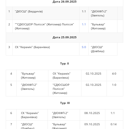
Дата 26.09.2025
1
“ДЮСШ” (Бердичів)
1:1
“ДЮКФП-2”
(Звягель)
2
“”СДЮСШОР Полісся” (Житомир) Полісся”
1:1
“Бульвар”
(Житомир)
(Житомир)
Дата 25.09.2025
3
СК “Керамік” (Баранівка)
5:0
“ДЮСШ”
(Довбиш)
Тур:
II
4
“Бульвар”
СК “Керамік”
02.10.2025
4:0
(Житомир)
(Баранівка)
5
“ДЮКФП-2”
“СДЮСШОР
02.10.2025
1:0
(Звягель)
Полісся”
(Житомир)
Тур:
III
6
СК “Керамік”
“ДЮКФП-2”
08.10.2025
1:1
(Баранівка)
(Звягель)
7
“ДЮСШ”
“Бульвар”
09.10.2025
0:14
(Довбиш)
(Житомир)