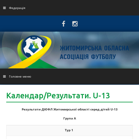
Skip
to
Федерація
content
Головне меню
Календар/Результати. U-13
Результати ДЮФЛ Житомирської області серед дітей U-13
Група А
Тур 1