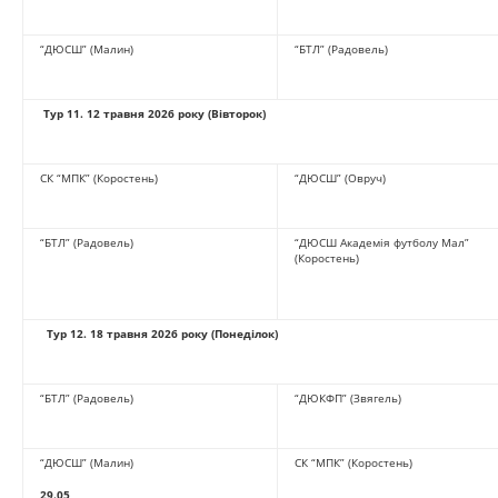
“ДЮСШ” (Малин)
“БТЛ” (Радовель)
Тур 11
.
12 травня 2026 року (Вівторок)
СК “МПК” (Коростень)
“ДЮСШ” (Овруч)
“БТЛ” (Радовель)
“ДЮСШ Академія футболу Мал”
(Коростень)
Тур 12
.
18 травня 2026 року (Понеділок)
“БТЛ” (Радовель)
“ДЮКФП” (Звягель)
“ДЮСШ” (Малин)
СК “МПК” (Коростень)
29.05