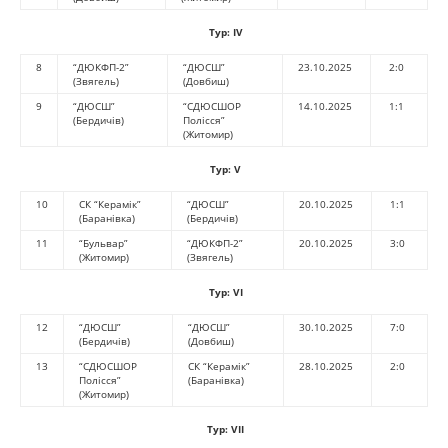
Тур:
IV
8
“ДЮКФП-2”
“ДЮСШ”
23.10.2025
2:0
(Звягель)
(Довбиш)
9
“ДЮСШ”
“СДЮСШОР
14.10.2025
1:1
(Бердичів)
Полісся”
(Житомир)
Тур:
V
10
СК “Керамік”
“ДЮСШ”
20.10.2025
1:1
(Баранівка)
(Бердичів)
11
“Бульвар”
“ДЮКФП-2”
20.10.2025
3:0
(Житомир)
(Звягель)
Тур:
VI
12
“ДЮСШ”
“ДЮСШ”
30.10.2025
7:0
(Бердичів)
(Довбиш)
13
“СДЮСШОР
СК “Керамік”
28.10.2025
2:0
Полісся”
(Баранівка)
(Житомир)
Тур:
VII