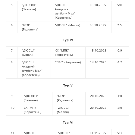
5
“ДЮКФП”
“ДЮСШ
08.10.2025
5:0
(Звягель)
Академія
футболу Мал”
(Коростень)
6
“БТЛ”
“ДЮСШ” (Малин)
08.10.2025
2:5
(Радовель)
Тур:
IV
7
“ДЮСШ”
СК “МПК”
15.10.2025
0:9
(Овруч)
(Коростень)
8
“ДЮСШ
“БТЛ” (Радовель)
14.10.2025
4:2
Академія
футболу Мал”
(Коростень)
Тур:
V
9
“ДЮКФП”
“БТЛ”
20.10.2025
1:0
(Звягель)
(Радовель)
10
СК “МПК”
“ДЮСШ”
20.10.2025
2:0
(Коростень)
(Малин)
Тур:
VI
11
“ДЮСШ
“ДЮСШ”
01.11.2025
5:3