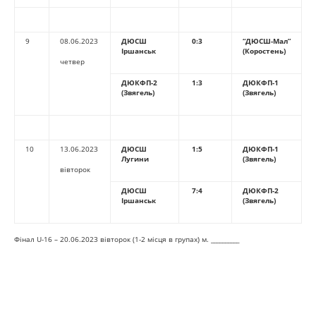
9
08.06.2023
ДЮСШ
0:3
“ДЮСШ-Мал”
Іршанськ
(Коростень)
четвер
ДЮКФП-2
1:3
ДЮКФП-1
(Звягель)
(Звягель)
10
13.06.2023
ДЮСШ
1:5
ДЮКФП-1
Лугини
(Звягель)
вівторок
ДЮСШ
7:4
ДЮКФП-2
Іршанськ
(Звягель)
Фінал U-16 – 20.06.2023 вівторок (1-2 місця в групах) м. __________