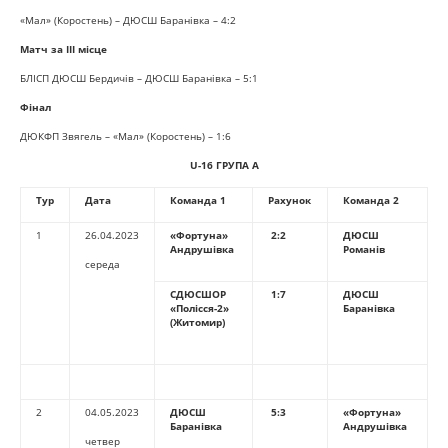
«Мал» (Коростень) – ДЮСШ Баранівка – 4:2
Матч за
ІІІ
місце
БЛІСП ДЮСШ Бердичів – ДЮСШ Баранівка – 5:1
Фінал
ДЮКФП Звягель – «Мал» (Коростень) – 1:6
U-16
ГРУПА А
Тур
Дата
Команда 1
Рахунок
Команда 2
1
26.04.2023
«Фортуна»
2:2
ДЮСШ
Андрушівка
Романів
середа
СДЮСШОР
1:7
ДЮСШ
«
Полісся-2
»
Баранівка
(Житомир)
2
04.05.2023
ДЮСШ
5:3
«Фортуна»
Баранівка
Андрушівка
четвер