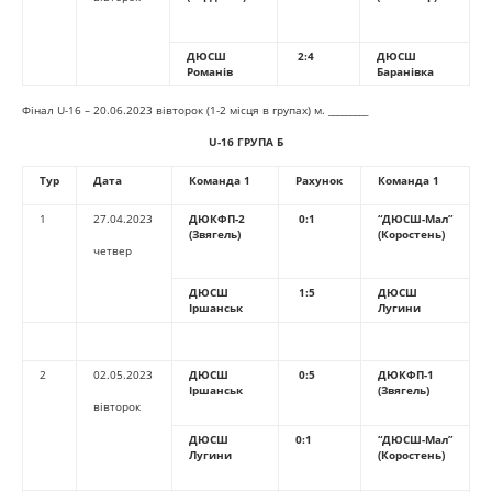
ДЮСШ
2:4
ДЮСШ
Романів
Баранівка
Фінал U-16 – 20.06.2023 вівторок (1-2 місця в групах) м. _________
U-16
ГРУПА Б
Тур
Дата
Команда 1
Рахунок
Команда 1
1
27.04.2023
ДЮКФП-2
0:1
“ДЮСШ-Мал”
(Звягель)
(Коростень)
четвер
ДЮСШ
1:5
ДЮСШ
Іршанськ
Лугини
2
02.05.2023
ДЮСШ
0:5
ДЮКФП-1
Іршанськ
(Звягель)
вівторок
ДЮСШ
0:1
“ДЮСШ-Мал”
Лугини
(Коростень)