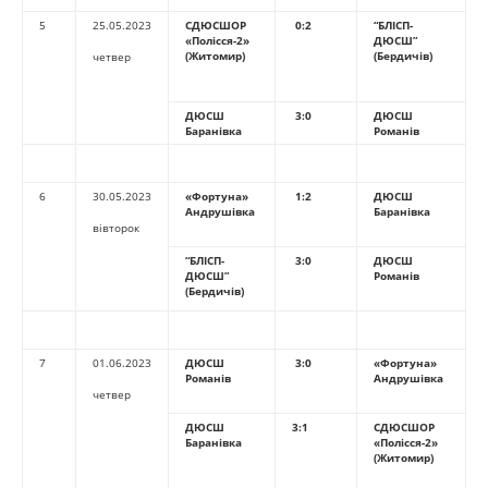
5
25.05.2023
СДЮСШОР
0:2
“БЛІСП-
«
Полісся-2
»
ДЮСШ”
(Житомир)
(Бердичів)
четвер
ДЮСШ
3:0
ДЮСШ
Баранівка
Романів
6
30.05.2023
«Фортуна»
1:2
ДЮСШ
Андрушівка
Баранівка
вівторок
“БЛІСП-
3:0
ДЮСШ
ДЮСШ”
Романів
(Бердичів)
7
01.06.2023
ДЮСШ
3:0
«Фортуна»
Романів
Андрушівка
четвер
ДЮСШ
3:1
СДЮСШОР
Баранівка
«
Полісся-2
»
(Житомир)