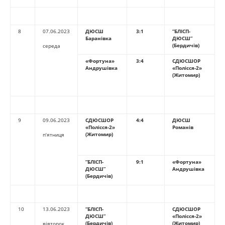
8
07.06.2023
ДЮСШ
3:1
“БЛІСП-
Баранівка
ДЮСШ”
(Бердичів)
середа
«Фортуна»
3:4
СДЮСШОР
Андрушівка
«
Полісся-2
»
(Житомир)
9
09.06.2023
СДЮСШОР
4:4
ДЮСШ
«
Полісся-2
»
Романів
(Житомир)
п’ятниця
“БЛІСП-
9:1
«Фортуна»
ДЮСШ”
Андрушівка
(Бердичів)
10
13.06.2023
“БЛІСП-
СДЮСШОР
ДЮСШ”
«
Полісся-2
»
(Бердичів)
(Житомир)
вівторок