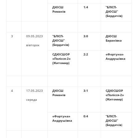
ДЮСШ
1:4
“БЛІСП-
Романів
ДЮСШ”
(Бердичів)
3
09.05.2023
“БЛІСП-
3:0
ДЮСШ
ДЮСШ”
Баранівка
(Бердичів)
вівторок
СДЮСШОР
2:2
«Фортуна»
«
Полісся-2
»
Андрушівка
(Житомир)
4
17.05.2023
ДЮСШ
3:1
СДЮСШОР
Романів
«
Полісся-2
»
(Житомир)
середа
«Фортуна»
0:4
“БЛІСП-
Андрушівка
ДЮСШ”
(Бердичів
)