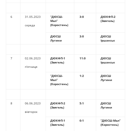
6
31.05.2023
“ДЮСШ-
3:0
ДЮКФП-2
Мал”
(Звягель)
(Коростень)
середа
ДЮСШ
3:0
ДЮСШ
Лугини
Іршанськ
7
02.06.2023
ДЮКФП-1
11:0
ДЮСШ
(Звягель)
Іршанськ
п’ятниця
“ДЮСШ-
1:2
ДЮСШ
Мал”
Лугини
(Коростень)
8
06.06.2023
ДЮКФП-2
5:1
ДЮСШ
(Звягель)
Лугини
вівторок
ДЮКФП-1
0:1
“ДЮСШ-Мал”
(Звягель)
(Коростень)