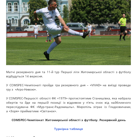
Матчі резервного дня та 11-й тур Першої ліги Житомирської області з футболу
відбудуться 14 вересня.
У СOMSPEC-Чемпіонаті пройде гра резервного дня – «VIVAD» на виїзді проведе
гру з «Агро-Нивою».
У COMSPEC-Першості області
ФК «1979» протистоятиме Станишівка, яка набрала
обертів та йде на першій позиції із відривом у п’ять очок від найближчого
переслідувача ФК «Мур-транс-Радомишль». Миропіль зіграє із Гладковичами,
а «Зоря» прийматиме «Світанок».
COMSPEC-Чемпіонат Житомирської області з футболу. Резервний день
Турнірна таблиця