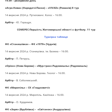
14
.09
– резервний день
«Агро-Нива» (Народичі/Ласки) – «VIVAD» (Романів) 8 тур
14 вересня 2024 р. Путиловичі. Колос – 16:00.
Арбітр
– Ю. Горащук.
COMSPEC-Першість Житомирської області з футболу. 11 тур
Турнірна таблиця
ФК «Станишівка» – ФК «1979» (Чуднів)
14 вересня 2024 р. Станишівка. ім. Базюка – 16:00.
Арбітр
– П. Петрусь.
«Оріон» (Нова Борова) – «Мур-транс-Радомишль» (Радомишль)
14 вересня 2024 р. Нова Борова. Геолог – 16:00.
Арбітр
– В. Соболевський.
ФК «Миропіль» – СК «Гладковичі»
14 вересня 2024 р. Миропіль. Кам’янка – 16:00.
Арбітр
– О. Курдюмов.
ФК «Зоря» (Врублівка) – «Світанок» (Андрушівка)