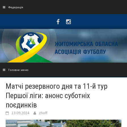
Skip
to
Федерація
content
Головне меню
Матчі резервного дня та 11-й тур
Першої ліги: анонс суботніх
поєдинків
13.09.2024
zhoff