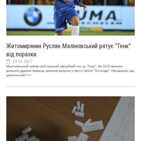
Житомирянин Руслан Маліновський рятує “Генк”
від поразки
18.01.2017
Маліновський забив свій перший офіційний гол за “Генк”. На 55-й хвилині
дальнім ударом гравець зрівняв рахунок у матчі проти “Остенде”. Нагадаємо, що
український
>>>