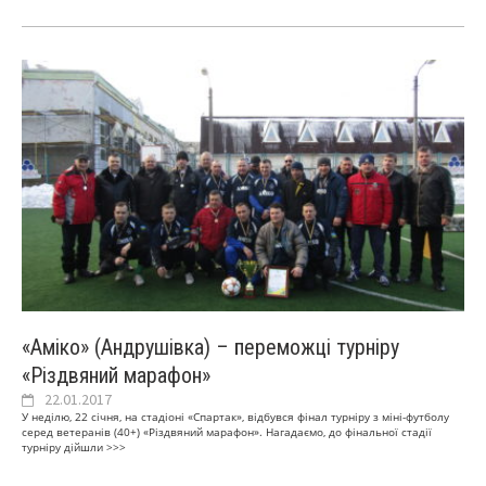
«Аміко» (Андрушівка) – переможці турніру
«Різдвяний марафон»
22.01.2017
У неділю, 22 січня, на стадіоні «Спартак», відбувся фінал турніру з міні-футболу
серед ветеранів (40+) «Різдвяний марафон». Нагадаємо, до фінальної стадії
турніру дійшли
>>>