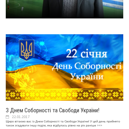
ФК “VIVAD” (Романів) – чемпіон Житомирської
З днем народження!
області сезону 2026!
З днем народження!
З днем народження!
З Днем Соборності та Свободи України!
22.01.2017
Щиро вітаємо вас із Днем Соборності та Свободи України! У цей день прийнято
також згадувати іншу подію, яка відбулась рівно на рік раніше
>>>