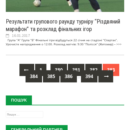
Результати групового раунду турніру “Різдвяний
марафон” та розклад фінальних ігор
16.01.2017
Група “А” Група “Б” Фінальні ігри відбудуться 22 січня на стадіоні “Спартак”.
Урочисте нагородження о 12:00. Розклад матчів: 9:30 “Полісся” (Житомир) –
>>>
1
380
381
382
383
…
384
385
386
394
Posts
…
navigation
ПОШУК
Пошук:
ГЕНЕРАЛЬНИЙ ПАРТНЕР