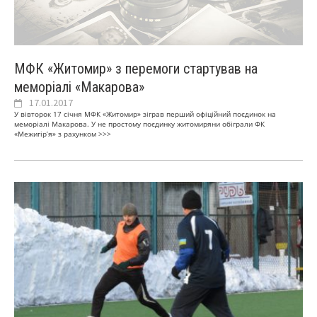
МФК «Житомир» з перемоги стартував на
меморіалі «Макарова»
17.01.2017
У вівторок 17 січня МФК «Житомир» зіграв перший офіційний поєдинок на
меморіалі Макарова. У не простому поєдинку житомиряни обіграли ФК
«Межигір’я» з рахунком
>>>