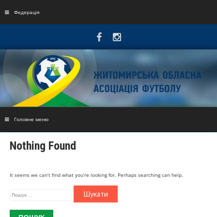
Skip
to
Федерація
content
Головне меню
Nothing Found
It seems we can’t find what you’re looking for. Perhaps searching can help.
Пошук: