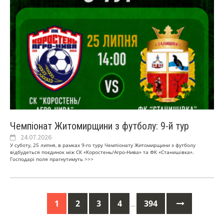
Чемпіонат Житомирщини з футболу: 9-й тур
24.07.2026
У суботу, 25 липня, в рамках 9-го туру Чемпіонату Житомирщини з футболу
відбудеться поєдинок між СК «Коростень/Агро-Нива» та ФК «Станишівка».
Господарі поля прагнутимуть
>>>
1
2
3
4
394
…
Posts