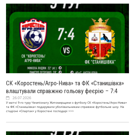
СК «Коростень/Агро-Нива» та ФК «Станишівка»
влаштували справжню гольову феєрію – 7:4
26.07.2026
У матчі 9-го туру Чемпіонату Житомирщини з футболу СК «Коростень/Агро-Нива»
та ФК «Станишівка» подарували уболівальникам справжнє футбольне шоу. На
стадіоні «Спартак» у Коростені господарі
>>>