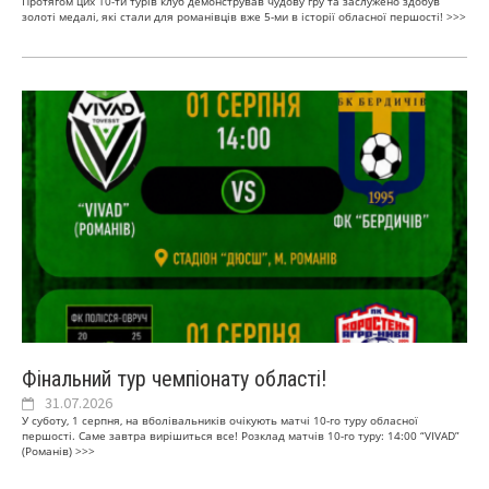
Протягом цих 10-ти турів клуб демонстрував чудову гру та заслужено здобув
золоті медалі, які стали для романівців вже 5-ми в історії обласної першості!
>>>
Фінальний тур чемпіонату області!
31.07.2026
У суботу, 1 серпня, на вболівальників очікують матчі 10-го туру обласної
першості. Саме завтра вирішиться все! Розклад матчів 10-го туру: 14:00 “VIVAD”
(Романів)
>>>