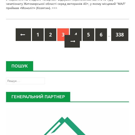
чемпіонату Житомирської області серед ветеранів 40+, у якому місцевий “МАЛ”
приймав «Моноліт» (Козятин).
>>>
1
2
3
4
5
6
338
…
Posts
navigation
ПОШУК
Пошук:
ГЕНЕРАЛЬНИЙ ПАРТНЕР