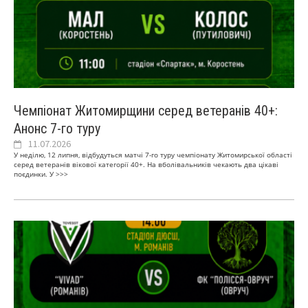
Чемпіонат Житомирщини серед ветеранів 40+:
Анонс 7-го туру
11.07.2026
У неділю, 12 липня, відбудуться матчі 7-го туру чемпіонату Житомирської області
серед ветеранів вікової категорії 40+. На вболівальників чекають два цікаві
поєдинки. У
>>>