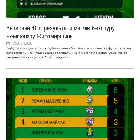
Ветерани 40+: результати матчів 6-го туру
Чемпіонату Житомирщини
05.07.2026
Відбулися поєдинки 6-го туру Чемпіонату Житомирської області з футболу серед
ветеранів 40+, які подарували вболівальникам чимало яскравих моментів та
результативний футбол. У першому
>>>