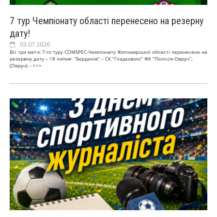
7 тур Чемпіонату області перенесено на резерну
дату!
03.07.2026
Всі три матчі 7-го туру COMSPEC-Чемпіонату Житомирської області перенесено на
резервну дату – 18 липня: “Бердичів” – СК “Гладковичі” ФК “Полісся-Овруч”;
(Овруч) –
>>>