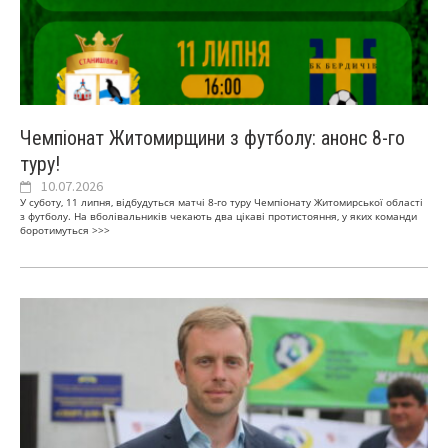
Чемпіонат Житомирщини з футболу: анонс 8-го
туру!
10.07.2026
У суботу, 11 липня, відбудуться матчі 8-го туру Чемпіонату Житомирської області
з футболу. На вболівальників чекають два цікаві протистояння, у яких команди
боротимуться
>>>