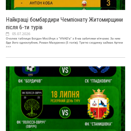
Найкращі бомбардири Чемпіонату Житомирщини
після 6-ти турів
05.07.2026
Очолює таблицю Богдан Мосійчук з “VIVAD’а” з 8-ма забитими м’ячами; За ним
йде його одноклубник, Роман Мазуренко (5 голів); Третю сходинку займає Артем
>>>