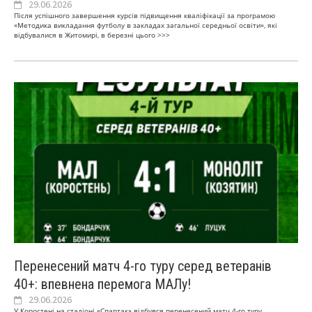
29.06.2026
Після успішного завершення курсів підвищення кваліфікації за програмою
«Методика викладання футболу в закладах загальної середньої освіти», які
відбувалися в Житомирі, в березні цього
>>>
Перенесений матч 4-го туру серед ветеранів
40+: впевнена перемога МАЛу!
29.06.2026
У Коростені на стадіоні «Спартак» відбувся перенесений матч 4-го туру