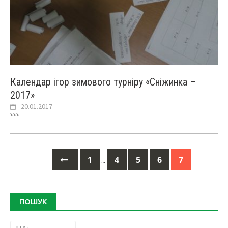
Календар ігор зимового турніру «Сніжинка –
2017»
20.01.2017
>>>
1
4
5
6
7
…
Posts
navigation
ПОШУК
Пошук: