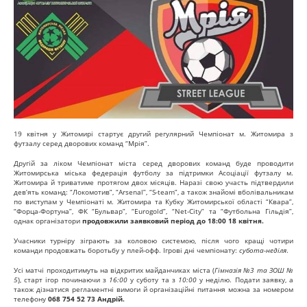
19 квітня у Житомирі стартує другий регулярний Чемпіонат м. Житомира з
футзалу серед дворових команд “Мрія”.
Другій за ліком Чемпіонат міста серед дворових команд буде проводити
Житомирська міська федерація футболу за підтримки Асоціації футзалу м.
Житомира й триватиме протягом двох місяців. Наразі свою участь підтвердили
дев’ять команд: “Локомотив”, “Arsenal”, “S-team”, а також знайомі вболівальникам
по виступам у Чемпіонаті м. Житомира та Кубку Житомирської області “Квара”,
“Форца-Фортуна”, ФК “Бульвар”, “Eurogold”, “Net-City” та “Футбольна Гільдія”,
однак організатори
продовжили заявковий період до 18:00 18 квітня.
Учасники турніру зіграють за коловою системою, після чого кращі чотири
команди продовжать боротьбу у плей-офф. Ігрові дні чемпіонату:
субота-неділя
.
Усі матчі проходитимуть на відкритих майданчиках міста (
Гімназія №3 та ЗОШ №
5
), старт ігор починаючи з
16:00
у суботу та з
10:00
у неділю. Подати заявку, а
також дізнатися регламентні вимоги й організаційні питання можна за номером
телефону
068 754 52 73 Андрій.