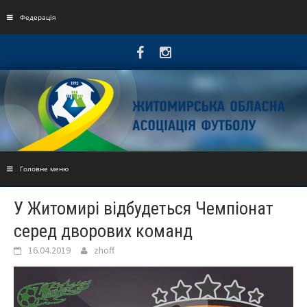
Skip
to
Федерація
content
Головне меню
У Житомирі відбудеться Чемпіонат
серед дворових команд
16.04.2019
zhoff