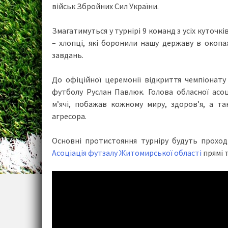
військ Збройних Сил України.
Змагатимуться у турнірі 9 команд з усіх куточкі
– хлопці, які боронили нашу державу в окопа
завдань.
До офіційної церемонії відкриття чемпіонату
футболу Руслан Павлюк. Голова обласної асо
м’ячі, побажав кожному миру, здоров’я, а та
агресора.
Основні протистояння турніру будуть проходи
Асоціація футзалу Житомирської області
прямі т