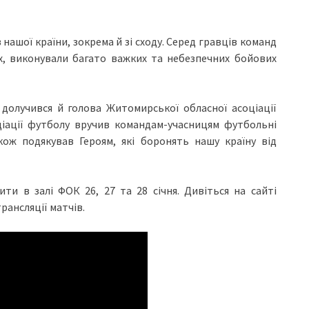
в нашої країни, зокрема й зі сходу. Серед гравців команд
х, виконували багато важких та небезпечних бойових
 долучився й голова Житомирської обласної асоціації
ціації футболу вручив командам-учасницям футбольні
кож подякував Героям, які боронять нашу країну від
ти в залі ФОК 26, 27 та 28 січня. Дивіться на сайті
рансляції матчів.