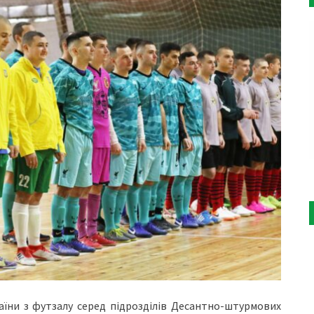
аїни з футзалу серед підрозділів Десантно-штурмових