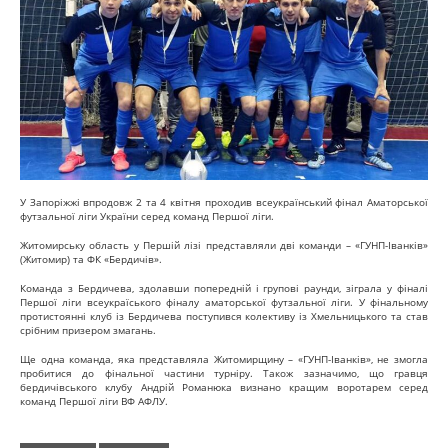
У Запоріжжі впродовж 2 та 4 квітня проходив всеукраїнський фінал Аматорської
футзальної ліги України серед команд Першої ліги.
Житомирську область у Першій лізі представляли дві команди – «ГУНП-Іванків»
(Житомир) та ФК «Бердичів».
Команда з Бердичева, здолавши попередній і групові раунди, зіграла у фіналі
Першої ліги всеукраїського фіналу аматорської футзальної ліги. У фінальному
протистоянні клуб із Бердичева поступився колективу із Хмельницького та став
срібним призером змагань.
Ще одна команда, яка представляла Житомирщину – «ГУНП-Іванків», не змогла
пробитися до фінальної частини турніру. Також зазначимо, що гравця
бердичівського клубу Андрій Романюка визнано кращим воротарем серед
команд Першої ліги ВФ АФЛУ.