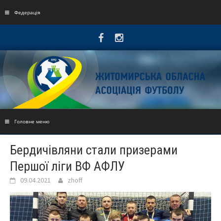
Skip
to
Федерація
content
Головне меню
Бердичівляни стали призерами
Першої ліги ВФ АФЛУ
09.04.2021
zhoff