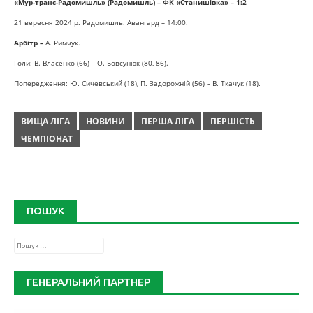
«Мур-транс-Радомишль» (Радомишль) – ФК «Станишівка» – 1:2
21 вересня 2024 р. Радомишль. Авангард – 14:00.
Арбітр –
А. Римчук.
Голи: В. Власенко (66) – О. Бовсунюк (80, 86).
Попередження: Ю. Сичевський (18), П. Задорожній (56) – В. Ткачук (18).
ВИЩА ЛІГА
НОВИНИ
ПЕРША ЛІГА
ПЕРШІСТЬ
ЧЕМПІОНАТ
ПОШУК
Пошук:
ГЕНЕРАЛЬНИЙ ПАРТНЕР