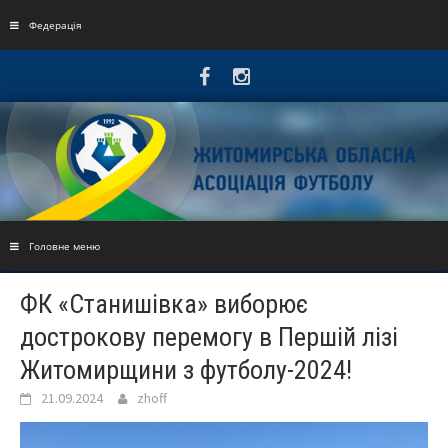
Skip
to
Федерація
content
Головне меню
ФК «Станишівка» виборює
дострокову перемогу в Першій лізі
Житомирщини з футболу-2024!
21.09.2024
zhoff