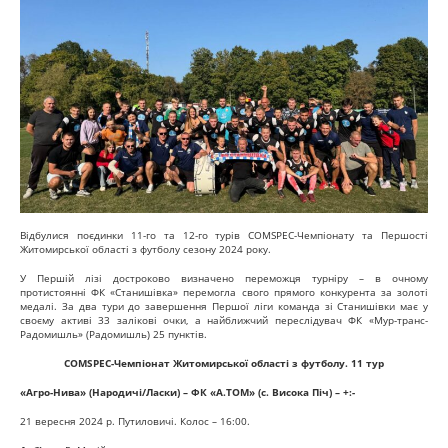
Відбулися поєдинки 11-го та 12-го турів СOMSPEC-Чемпіонату та Першості
Житомирської області з футболу сезону 2024 року.
У Першій лізі достроково визначено переможця турніру – в очному
протистоянні ФК «Станишівка» перемогла свого прямого конкурента за золоті
медалі. За два тури до завершення Першої ліги команда зі Станишівки має у
своєму активі 33 залікові очки, а найближчий переслідувач ФК
«Мур-транс-
Радомишль» (Радомишль) 25 пунктів.
COMSPEC-Чемпіонат Житомирської області з футболу. 11 тур
«Агро-Нива» (Народичі/Ласки) – ФК «А.ТОМ» (с. Висока Піч) – +:-
21 вересня 2024 р. Путиловичі. Колос – 16:00.