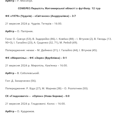
Арбітр –
Р. Мосійчук.
COMSPEC-Першість Житомирської області з футболу. 12 тур
ФК «1979» (Чуднів) – «Світанок» (Андрушівка) – 3:7
21 вересня 2024 р. Чуднів. Тетерів – 16:00.
Арбітр –
О. Папірник.
Голи: О. Савчук (53), В. Задерейко (86), І. Ковбан (88) – І. Вітунов (2), В. Гвоздь (13,
90+3), І. Галайло (23), А. Сущенко (32, 71), М. Ребой (49).
Попередження: немає – М. Дайнеко (31), І. Галайло (44), І. Вітунов (45).
ФК «Миропіль» – ФК «Зоря» (Врублівка) – 0:1
21 вересня 2024 р. Миропіль. Кам’янка – 16:00.
Арбітр –
В. Соболевський.
Гол: Д. Захарченко (56).
Попередження: Р. Біда (27), М. Марнєв (38) – О. Розпотнюк (50).
СК «Гладковичі» – «Оріон» (Нова Борова) – 0:0
21 вересня 2024 р. Гладковичі. Колос – 16:00.
Арбітр –
О. Курдюмов.