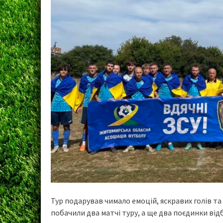
Тур подарував чимало емоцій, яскравих голів та
побачили два матчі туру, а ще два поєдинки від