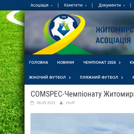
Skip
Асоціація
Комітети
Документи
to
content
ГОЛОВНА
НОВИНИ
ЧЕМПІОНАТ 2026
К
ЖІНОЧИЙ ФУТБОЛ
ПЛЯЖНИЙ ФУТБОЛ
COMSPEC-Чемпіонату Житомирщи
06.09.2025
zhoff