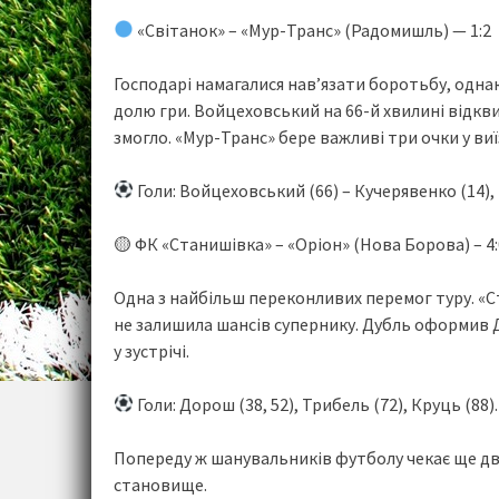
«Світанок» – «Мур-Транс» (Радомишль) — 1:2
Господарі намагалися нав’язати боротьбу, однак
долю гри. Войцеховський на 66-й хвилині відкви
змогло. «Мур-Транс» бере важливі три очки у виї
Голи: Войцеховський (66) – Кучерявенко (14),
🟡 ФК «Станишівка» – «Оріон» (Нова Борова) – 4:
Одна з найбільш переконливих перемог туру. «
не залишила шансів супернику. Дубль оформив 
у зустрічі.
Голи: Дорош (38, 52), Трибель (72), Круць (88).
Попереду ж шанувальників футболу чекає ще дв
становище.