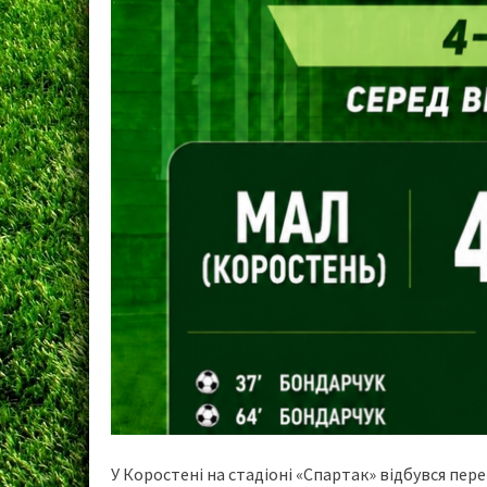
У Коростені на стадіоні «Спартак» відбувся пе