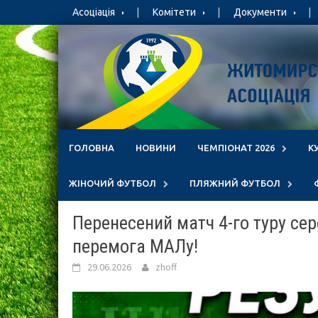
Skip
Асоціація
Комітети
Документи
to
content
ГОЛОВНА
НОВИНИ
ЧЕМПІОНАТ 2026
К
ЖІНОЧИЙ ФУТБОЛ
ПЛЯЖНИЙ ФУТБОЛ
Перенесений матч 4-го туру сер
перемога МАЛу!
29.06.2026
zhoff