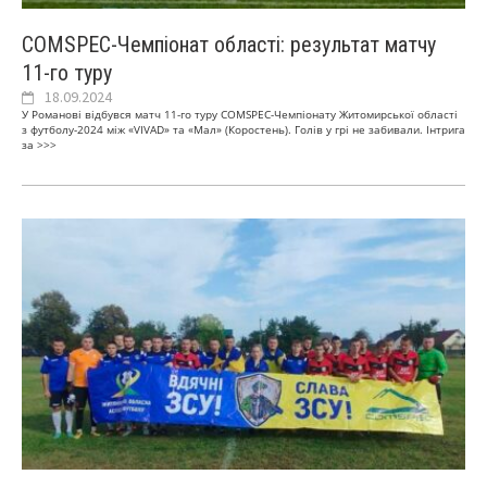
COMSPEC-Чемпіонат області: результат матчу
11-го туру
18.09.2024
У Романові відбувся матч 11-го туру COMSPEC-Чемпіонату Житомирської області
з футболу-2024 між «VIVAD» та «Мал» (Коростень). Голів у грі не забивали. Інтрига
за
>>>