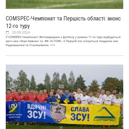
СOMSPEC-Чемпіонат та Першість області: анонс
12-го туру
20.09.2024
У СOMSPEC-Чемпіонаті Житомирщини з футболу у рамках 11-го туру відбудеться
матч між «Агро-Нивою» та ФК «А.ТОМ». У Першій лізі очікується поєдинок між
Радомишлем та Станишівкою.
>>>