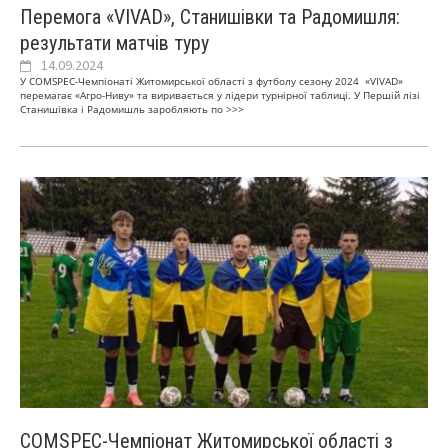
Перемога «VIVAD», Станишівки та Радомишля:
результати матчів туру
14.09.2024
У СOMSPEC-Чемпіонаті Житомирської області з футболу сезону 2024 «VIVAD»
перемагає «Агро-Ниву» та виривається у лідери турнірної таблиці. У Першій лізі
Станишівка і Радомишль заробляють по
>>>
COMSPEC-Чемпіонат Житомирської області з