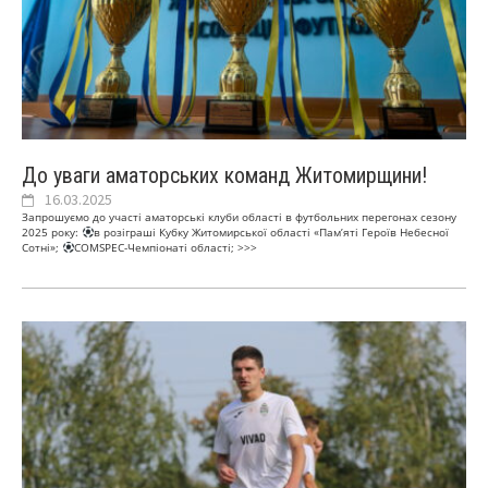
До уваги аматорських команд Житомирщини!
16.03.2025
Запрошуємо до участі аматорські клуби області в футбольних перегонах сезону
2025 року:
в розіграші Кубку Житомирської області «Памʼяті Героїв Небесної
Сотні»;
COMSPEC-Чемпіонаті області;
>>>