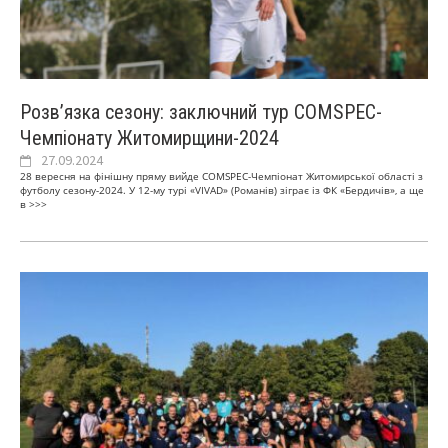
Розв’язка сезону: заключний тур СOMSPEC-
Чемпіонату Житомирщини-2024
27.09.2024
28 вересня на фінішну пряму вийде СOMSPEC-Чемпіонат Житомирської області з
футболу сезону-2024. У 12-му турі «VIVAD» (Романів) зіграє із ФК «Бердичів», а ще
в
>>>