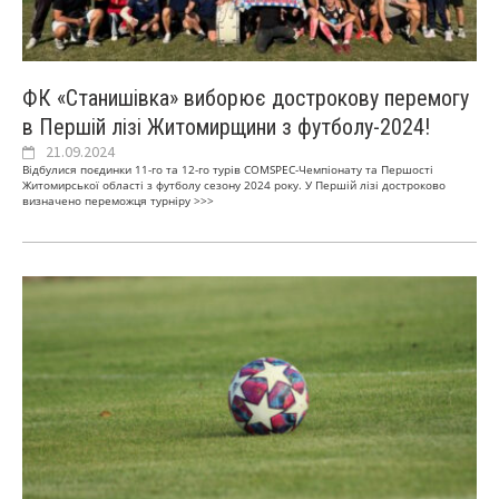
ФК «Станишівка» виборює дострокову перемогу
в Першій лізі Житомирщини з футболу-2024!
21.09.2024
Відбулися поєдинки 11-го та 12-го турів СOMSPEC-Чемпіонату та Першості
Житомирської області з футболу сезону 2024 року. У Першій лізі достроково
визначено переможця турніру
>>>