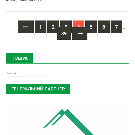
нічиєю, Станишівка
>>>
1
2
3
4
5
6
7
…
39
Posts
navigation
ПОШУК
Пошук:
ГЕНЕРАЛЬНИЙ ПАРТНЕР