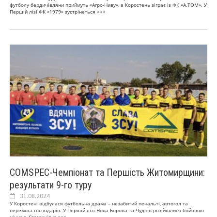
футболу бердичівляни приймуть «Агро-Ниву», а Коростень зіграє із ФК «А.ТОМ». У
Першій лізі ФК «1979» зустрінеться
>>>
COMSPEC-Чемпіонат та Першість Житомирщини:
результати 9-го туру
31.08.2024
У Коростені відбулася футбольна драма – незабитий пенальті, автогол та
перемога господарів. У Першій лізі Нова Борова та Чуднів розійшлися бойовою