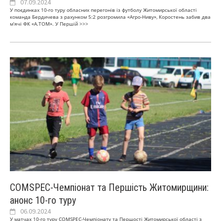
07.09.2024
У поєдинках 10-го туру обласних перегонів із футболу Житомирської області
команда Бердичева з рахунком 5:2 розгромила «Агро-Ниву», Коростень забив два
м’ячі ФК «А.ТОМ». У Першій
>>>
СOMSPEC-Чемпіонат та Першість Житомирщини:
анонс 10-го туру
06.09.2024
У матчах 10-го туру СOMSPEC-Чемпіонату та Першості Житомирської області з