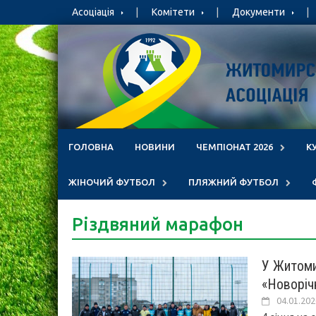
Skip
Асоціація
Комітети
Документи
to
content
ГОЛОВНА
НОВИНИ
ЧЕМПІОНАТ 2026
К
ЖІНОЧИЙ ФУТБОЛ
ПЛЯЖНИЙ ФУТБОЛ
Різдвяний марафон
У Житоми
«Новоріч
04.01.202