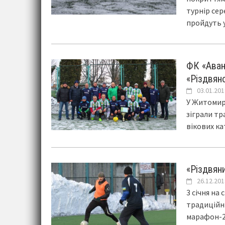
турнір сер
пройдуть 
ФК «Аван
«Різдвян
03.01.201
У Житомирі
зіграли т
вікових ка
«Різдвян
26.12.201
3 січня на
традиційн
марафон-20