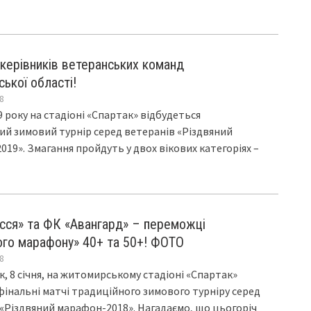
 керівників ветеранських команд
ької області!
8
19 року на стадіоні «Спартак» відбудеться
ий зимовий турнір серед ветеранів «Різдвяний
19». Змагання пройдуть у двох вікових категоріях –
сся» та ФК «Авангард» – переможці
ого марафону» 40+ та 50+! ФОТО
8
к, 8 січня, на житомирському стадіоні «Спартак»
фінальні матчі традиційного зимового турніру серед
«Різдвяний марафон-2018». Нагадаємо, що цьогоріч