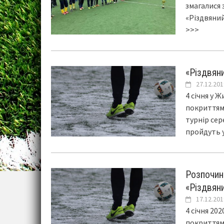
змагалися 
«Різдвяний
>>>
«Різдвян
27.12.201
4 січня у 
покриттям
турнір сер
пройдуть 
Розпочин
«Різдвян
17.12.201
4 січня 20
покриттям