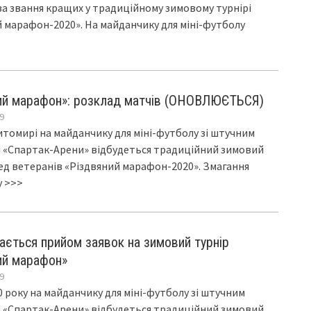
за звання кращих у традиційному зимовому турнірі
 марафон-2020». На майданчику для міні-футболу
ий марафон»: розклад матчів (ОНОВЛЮЄТЬСЯ)
9
Житомирі на майданчику для міні-футболу зі штучним
 «Спартак-Арени» відбудеться традиційний зимовий
ед ветеранів «Різдвяний марафон-2020». Змагання
у
>>>
ається прийом заявок на зимовий турнір
ий марафон»
9
20 року на майданчику для міні-футболу зі штучним
 «Спартак-Арени» відбудеться традиційний зимовий