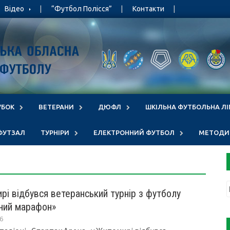
Відео
“Футбол Полісся”
Контакти
УБОК
ВЕТЕРАНИ
ДЮФЛ
ШКІЛЬНА ФУТБОЛЬНА ЛІ
ФУТЗАЛ
ТУРНІРИ
ЕЛЕКТРОННИЙ ФУТБОЛ
МЕТОДИЧ
рі відбувся ветеранський турнір з футболу
ний марафон»
6