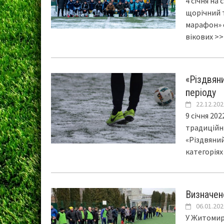
4 січня на
щорічний 
марафон» 
вікових
>>
«Різдвян
періоду
22.12.202
9 січня 20
традиційн
«Різдвяний
категорія
Визначен
06.01.202
У Житомирі