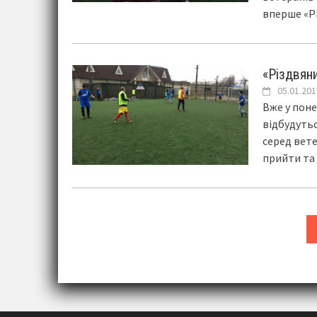
вперше «Р
«Різдвян
05.01.201
Вже у поне
відбудутьс
серед вете
прийти та
Posts
navigation