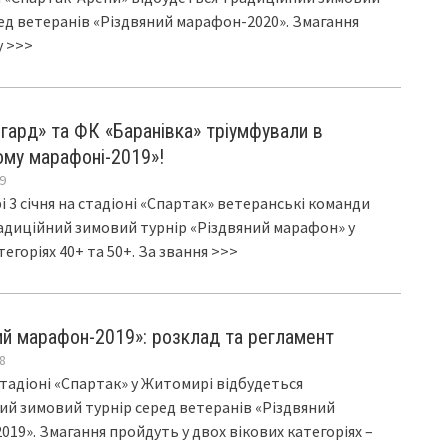
ед ветеранів «Різдвяний марафон-2020». Змагання
у
>>>
гард» та ФК «Баранівка» тріумфували в
ому марафоні-2019»!
9
 3 січня на стадіоні «Спартак» ветеранські команди
радиційний зимовий турнір «Різдвяний марафон» у
тегоріях 40+ та 50+. За звання
>>>
ий марафон-2019»: розклад та регламент
8
 стадіоні «Спартак» у Житомирі відбудеться
ий зимовий турнір серед ветеранів «Різдвяний
19». Змагання пройдуть у двох вікових категоріях –