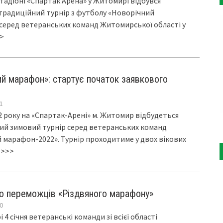
 стадіоні «Спартак Арена» у Житомирі відбувся
традиційний турнір з футболу «Новорічний
серед ветеранських команд Житомирської області у
>
ий марафон»: стартує початок заявкового
1
22 року на «Спартак-Арені» м. Житомир відбудеться
ий зимовий турнір серед ветеранських команд
 марафон-2022». Турнір проходитиме у двох вікових
х
>>>
о переможців «Різдвяного марафону»
0
 4 січня ветеранські команди зі всієї області