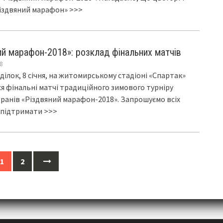
іздвяний марафон»
>>>
ий марафон-2018»: розклад фінальних матчів
8
ділок, 8 січня, на житомирському стадіоні «Спартак»
я фінальні матчі традиційного зимового турніру
ранів «Різдвяний марафон-2018». Запрошуємо всіх
 підтримати
>>>
1
2