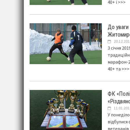
40+ і
>>>
До уваги
Житомирс
20.12.201
3 січня 20
традиційн
марафон-20
40+ та
>>>
ФК «Полі
«Різдвян
11.01.201
У понеділо
відбулися 
ветеранів 