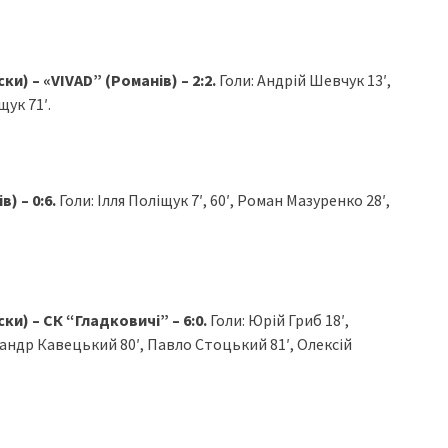
) – «VIVAD” (Романів) – 2:2.
Голи: Андрій Шевчук 13′,
щук 71′.
) – 0:6.
Голи:
Ілля Поліщук 7′, 60′, Роман Мазуренко 28′,
и) – СК “Гладковичі” – 6:0.
Голи:
Юрій Гриб 18′,
андр Кавецький 80′, Павло Стоцький 81′, Олексій