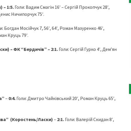
 – 1:5.
Голи: Вадим Смагін 16′ – Сергій Прокопчук 28′,
Денис Ничипорчук 75′.
и: Богдан Мосійчук 7, 56′, 64′, Роман Мазуренко 46′,
ман Круць 79′.
и) – ФК “Бердичів” – 2:1.
Голи: Сергій Гурко 4′, Дем’ян
а”
–
0:4.
Голи: Дмитро Чайківський 20′, Роман Круць 65′,
ива” (Коростень/Ласки)
–
2:1.
Голи: Валерій Скидан 8′,