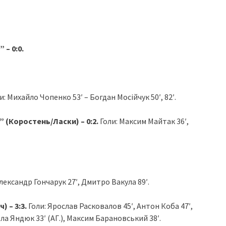
 – 0:0.
и: Михайло Чопенко 53′ – Богдан Мосійчук 50′, 82′.
 (Коростень/Ласки) – 0:2.
Голи: Максим Майтак 36′,
лександр Гончарук 27′, Дмитро Вакула 89′.
) – 3:3.
Голи: Ярослав Расковалов 45′, Антон Коба 47′,
ла Яндюк 33′ (АГ.), Максим Барановський 38′.