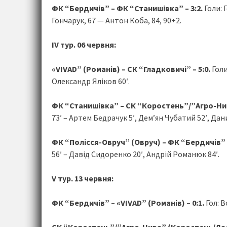
ФК “Бердичів” – ФК “Станишівка” – 3:2.
Голи: 
Гончарук, 67 — Антон Коба, 84, 90+2.
ІV тур. 06 червня:
«VIVAD” (Романів) – СК “Гладковичі” – 5:0.
Голи
Олександр Яліков 60′.
ФК “Станишівка” – СК “Коростень”/”Агро-Нив
73′ – Артем Бедрачук 5′, Дем’ян Чубатий 52′, Даниї
ФК “Полісся-Овруч” (Овруч) – ФК “Бердичів” –
56′ – Давід Сидоренко 20′, Андрій Романюк 84′.
V тур. 13 червня:
ФК “Бердичів” – «VIVAD” (Романів) – 0:1.
Гол: 