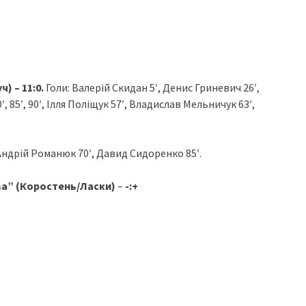
) – 11:0.
Голи: Валерій Скидан 5′, Денис Гриневич 26′,
′, 85′, 90′, Ілля Поліщук 57′, Владислав Мельничук 63′,
Андрій Романюк 70′, Давид Сидоренко 85′.
ва” (Коростень/Ласки)
–
-:+