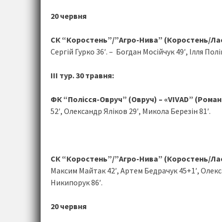
20 червня
СК “Коростень”/”Агро-Нива” (Коростень/Ласки
Сергій Гурко 36′. – Богдан Мосійчук 49′, Ілля Полі
IІІ тур. 30 травня:
ФК “Полісся-Овруч” (Овруч) – «VIVAD” (Романів
52′, Олександр Яліков 29′, Микола Березін 81′.
СК “Коростень”/”Агро-Нива” (Коростень/Ласк
Максим Майтак 42′, Артем Бедрачук 45+1′, Олекс
Никипорук 86′.
20 червня