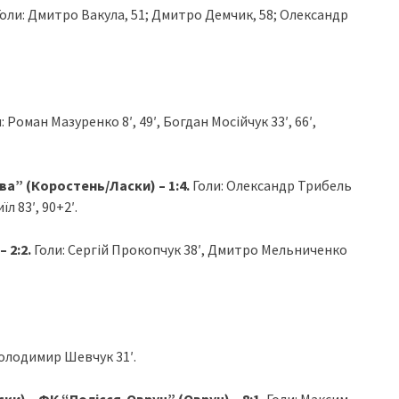
Голи: Дмитро Вакула, 51; Дмитро Демчик, 58; Олександр
: Роман Мазуренко 8′, 49′, Богдан Мосійчук 33′, 66′,
а” (Коростень/Ласки) – 1:4.
Голи: Олександр Трибель
л 83′, 90+2′.
 2:2.
Голи:
Сергій Прокопчук 38′, Дмитро Мельниченко
Володимир Шевчук 31′.