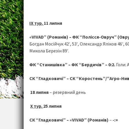
ІХ тур.
11 липня
«VIVAD” (Романів) – ФК “Полісся-Овруч” (Овруч
Богдан Мосійчук 42′, 53′, Олександр Яліков 46′, 60
Микола Березін 89′.
ФК “Станишівка” – ФК “Бердичів” – 0:2.
Голи: 
СК “Гладковичі” – СК “Коростень”/”Агро-Ни
18 липня
– резервний день
Х тур.
25 липня
СК “Гладковичі” – «VIVAD” (Романів)
–
-:+