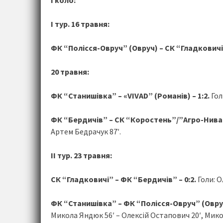
І коло:
І тур. 16 травня:
ФК “Полісся-Овруч” (Овруч) – СК “Гладковичі”
20 травня:
ФК “Станишівка” – «VIVAD” (Романів) – 1:2.
Гол
ФК “Бердичів” – СК “Коростень”/”Агро-Нива”
Артем Бедрачук 87′.
ІІ тур. 23 травня:
СК “Гладковичі” – ФК “Бердичів” – 0:2.
Голи: О
ФК “Станишівка” – ФК “Полісся-Овруч” (Овруч
Микола Яндюк 56′ – Олексій Остапович 20′, Мико