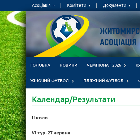
Skip
Асоціація
Комітети
Документи
to
content
ГОЛОВНА
НОВИНИ
ЧЕМПІОНАТ 2026
К
ЖІНОЧИЙ ФУТБОЛ
ПЛЯЖНИЙ ФУТБОЛ
Календар/Результати
II коло
V
І тур .
27 червня