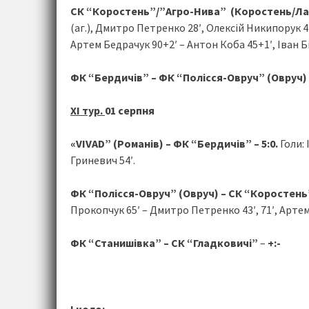
СК “Коростень”/”Агро-Нива” (Коростень/Ласк
(аг.), Дмитро Петренко 28′, Олексій Никипорук 44
Артем Бедрачук 90+2′ – Антон Коба 45+1′, Іван Бі
ФК “Бердичів” – ФК “Полісся-Овруч” (Овруч)
ХІ тур.
01 серпня
«VIVAD” (Романів) – ФК “Бердичів” – 5:0.
Голи: 
Гриневич 54′.
ФК “Полісся-Овруч” (Овруч) – СК “Коростен
Прокопчук 65′ – Дмитро Петренко 43′, 71′, Артем
ФК “Станишівка” – СК “Гладковичі”
–
+:-