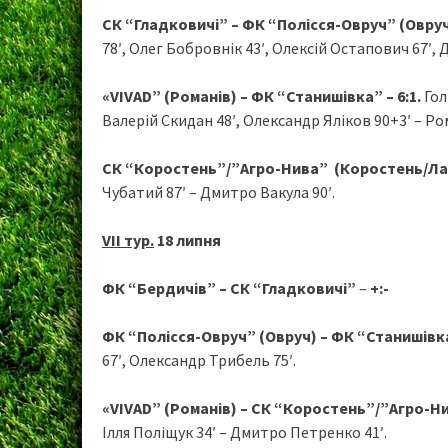
СК “Гладковичі” – ФК “Полісся-Овруч” (Овруч)
78′, Олег Бобровнік 43′, Олексій Остапович 67′, 
«VIVAD” (Романів) – ФК “Станишівка” – 6:1.
Гол
Валерій Скидан 48′, Олександр Яліков 90+3′ – Ро
СК “Коростень”/”Агро-Нива” (Коростень/Ласк
Чубатий 87′ – Дмитро Вакула 90′.
V
ІІ тур.
18 липня
ФК “Бердичів” – СК “Гладковичі”
–
+:-
ФК “Полісся-Овруч” (Овруч) – ФК “Станишівк
67′, Олександр Трибель 75′.
«VIVAD” (Романів) – СК “Коростень”/”Агро-Н
Ілля Поліщук 34′ – Дмитро Петренко 41′.