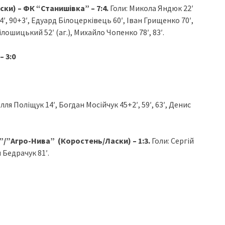
и) – ФК “Станишівка” – 7:4.
Голи: Микола Яндюк 22′
′, 90+3′, Едуард Білоцерківець 60′, Іван Грищенко 70′,
лошицький 52′ (аг.), Михайло Чопенко 78′, 83′.
– 3:0
Ілля Поліщук 14′, Богдан Мосійчук 45+2′, 59′, 63′, Денис
ь”/”Агро-Нива” (Коростень/Ласки)
– 1:3.
Голи: Сергій
 Бедрачук 81′.