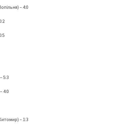
пільня) – 4:0
:2
:5
 5:3
 4:0
итомир) – 1:3