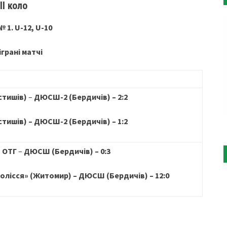
ІІ коло
№ 1. U-12, U-10
іграні матчі
стишів)
–
ДЮСШ-2 (Бердичів) – 2:2
тишів) –
ДЮСШ-2 (Бердичів) – 1:2
а ОТГ
–
ДЮСШ (Бердичів) – 0:3
лісся» (Житомир) –
ДЮСШ (Бердичів) – 12:0