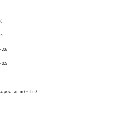
:0
:4
 2:6
 0:5
ростишів) – 12:0