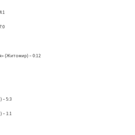
:1
:0
» (Житомир) – 0:12
 – 5:3
 – 1:1