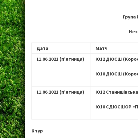
Група 
Нез
Дата
Матч
11.06.2021
(п’ятниця)
Ю12 ДЮСШ (Коро
Ю10 ДЮСШ (Корос
11.06.2021
(п’ятниця)
Ю12 Станишівськ
Ю10 СДЮСШОР «По
6 тур