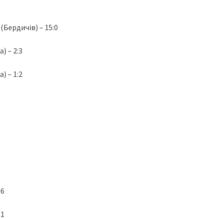
ердичів) – 15:0
 – 2:3
 – 1:2
:6
:1