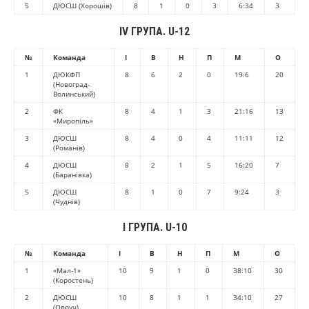
5
ДЮСШ (Хорошів)
8
1
0
3
6:34
3
IV ГРУПА. U-12
№
Команда
І
В
Н
П
М
О
1
ДЮКФП
8
6
2
0
19:6
20
(Новоград-
Волинський)
2
ФК
8
4
1
3
21:16
13
«Миропіль»
3
ДЮСШ
8
4
0
4
11:11
12
(Романів)
4
ДЮСШ
8
2
1
5
16:20
7
(Баранівка)
5
ДЮСШ
8
1
0
7
9:24
3
(Чуднів)
І ГРУПА. U-10
№
Команда
І
В
Н
П
М
О
1
«Мал-1»
10
9
1
0
38:10
30
(Коростень)
2
ДЮСШ
10
8
1
1
34:10
27
(Овруч)