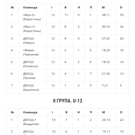
№
Команда
І
В
Н
П
М
О
1
«Мал-2»
12
11
0
1
38:11
33
(Коростень)
2
«Мал-1»
12
8
2
2
30:10
26
(Коростень)
3
ДЮСШ
12
8
0
4
27:22
24
(Овруч)
4
«Жерм»
12
5
1
6
18:25
16
(Черняхів)
5
ДЮСШ
12
4
2
6
18:22
14
(Олевськ)
6
ДЮСШ
12
4
1
7
21:36
13
(Лугини)
7
ДЮСШ
12
1
2
9
7:21
5
(Іршанськ)
ІІ ГРУПА. U-12
№
Команда
І
В
Н
П
М
О
1
ДЮСШ-1
10
7
1
2
26:10
22
(Бердичів)
2
ДЮСШ
10
6
1
3
19:11
19