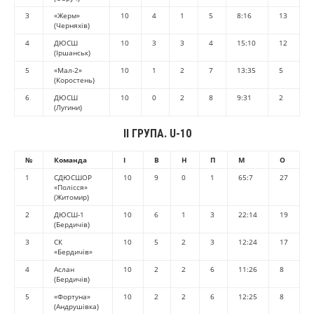
3
«Жерм»
10
4
1
5
8:16
13
(Черняхів)
4
ДЮСШ
10
3
3
4
15:10
12
(Іршанськ)
5
«Мал-2»
10
1
2
7
13:35
5
(Коростень)
6
ДЮСШ
10
0
2
8
9:31
2
(Лугини)
II ГРУПА. U-10
№
Команда
І
В
Н
П
М
О
1
СДЮСШОР
10
9
0
1
65:7
27
«Полісся»
(Житомир)
2
ДЮСШ-1
10
6
1
3
22:14
19
(Бердичів)
3
СК
10
5
2
3
12:24
17
«Бердичів»
4
Аслан
10
2
2
6
11:26
8
(Бердичів)
5
«Фортуна»
10
2
2
6
12:25
8
(Андрушівка)