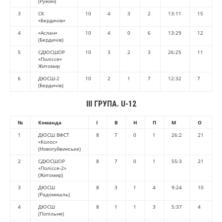
(Ружин)
3
СК
10
4
3
2
13:11
15
«Бердичів»
4
«Аслан»
10
4
0
6
13:29
12
(Бердичів)
5
СДЮСШОР
10
3
2
3
26:25
11
«Полісся»
Житомир
6
ДЮСШ-2
10
2
1
7
12:32
7
(Бердичів)
III ГРУПА. U-12
№
Команда
І
В
Н
П
М
О
1
ДЮСШ ВФСТ
8
7
0
1
26:2
21
«Колос»
(Новогуйвинське)
2
СДЮСШОР
8
7
0
1
55:3
21
«Полісся-2»
(Житомир)
3
ДЮСШ
8
3
1
4
9:24
10
(Радомишль)
4
ДЮСШ
8
1
1
3
5:37
4
(Попільня)