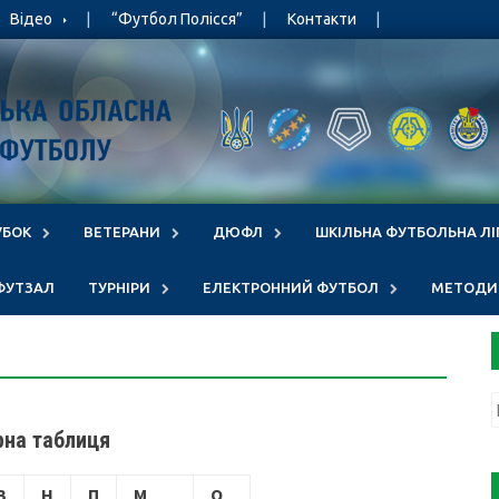
Відео
“Футбол Полісся”
Контакти
УБОК
ВЕТЕРАНИ
ДЮФЛ
ШКІЛЬНА ФУТБОЛЬНА ЛІ
ФУТЗАЛ
ТУРНІРИ
ЕЛЕКТРОННИЙ ФУТБОЛ
МЕТОДИЧ
рна таблиця
В
Н
П
М
О