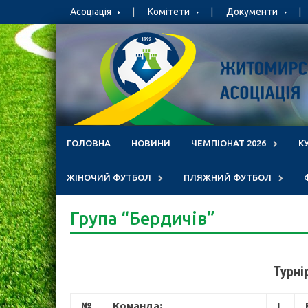
Skip
Асоціація
Комітети
Документи
to
content
ГОЛОВНА
НОВИНИ
ЧЕМПІОНАТ 2026
К
ЖІНОЧИЙ ФУТБОЛ
ПЛЯЖНИЙ ФУТБОЛ
Група “Бердичів”
Турні
№
Команда:
І