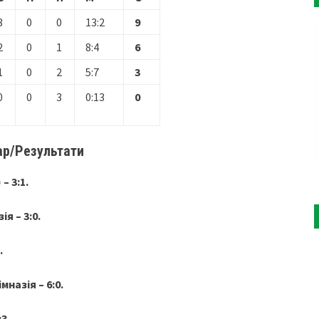
3
0
0
13:2
9
2
0
1
8:4
6
1
0
2
5:7
3
0
0
3
0:13
0
ар/Результати
– 3:1.
я – 3:0.
.
назія – 6:0.
:3.