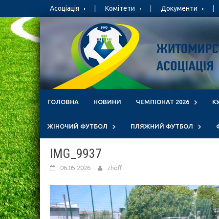
Skip
Асоціація
Комітети
Документи
to
content
ГОЛОВНА
НОВИНИ
ЧЕМПІОНАТ 2026
К
ЖІНОЧИЙ ФУТБОЛ
ПЛЯЖНИЙ ФУТБОЛ
IMG_9937
06.05.2026
zhoff